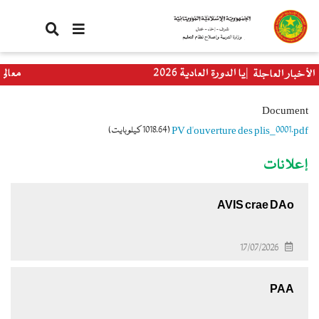
تجاوز
إلى
المحتوى
الرئيسي
 الباكلوريا الدورة العادية 2026
معالي وزيرة
الأخبار العاجلة
العالمي
Document
PV d'ouverture des plis_0001.pdf
(1018.64 كيلوبايت)
إعلانات
AVIS crae DAo
17/07/2026
PAA