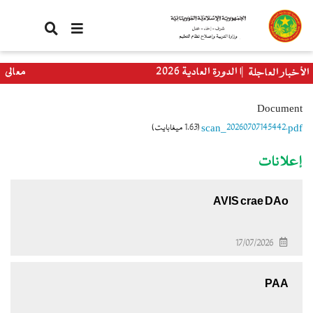
تجاوز
إلى
المحتوى
الرئيسي
باكلوريا الدورة العادية 2026
معالي وزيرة ال
الأخبار العاجلة
العالمي
Document
scan_20260707145442.pdf
(1.63 ميغابايت)
إعلانات
AVIS crae DAo
17/07/2026
PAA