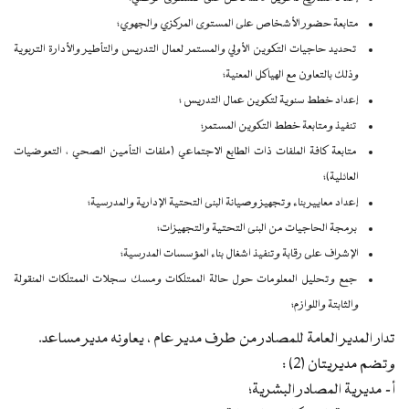
متابعة حضور الأشخاص على المستوى المركزي والجهوي؛
تحديد حاجيات التكوين الأولي والمستمر لعمال التدريس والتأطير والأدارة التربوية
وذلك بالتعاون مع الهياكل المعنية؛
إعداد خطط سنوية لتكوين عمال التدريس ؛
تنفيذ ومتابعة خطط التكوين المستمر؛
متابعة كافة الملفات ذات الطابع الاجتماعي (ملفات التأمين الصحي ، التعوضيات
العائلية)؛
إعداد معايير بناء وتجهيز وصيانة البنى التحتية الإدارية والمدرسية؛
برمجة الحاجيات من البنى التحتية والتجهيزات؛
الإشراف على رقابة وتنفيذ اشغال بناء المؤسسات المدرسية؛
جمع وتحليل المعلومات حول حالة الممتلكات ومسك سجلات الممتلكات المنقولة
والثابتة واللوازم؛
تدار المدير العامة للمصادر من طرف مدير عام ، يعاونه مدير مساعد.
وتضم مديريتان (2) :
أ‌- مديرية المصادر البشرية؛