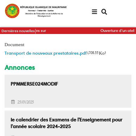
Aller
au
contenu
principal
il des Ministres sur
Ouverture d’un atelier de 
Dernières nouvelles
II et son plan d’actions triennal
communication du minist
Document
Transport de nouveaux prestataires.pdf
(708.55 Ko)
Annonces
PPMMERSE024MODIF
25/01/2025
Ie calendrier des Examens de l'Enseignement pour
l'année scolaire 2024-2025