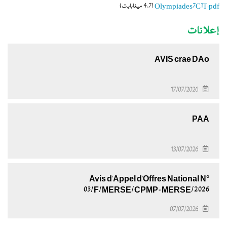
Olympiades7C1T.pdf
(4.7 ميغابايت)
إعلانات
AVIS crae DAo
17/07/2026
PAA
13/07/2026
Avis d'Appel d'Offres National N°
03/F/MERSE/CPMP-MERSE/2026
07/07/2026